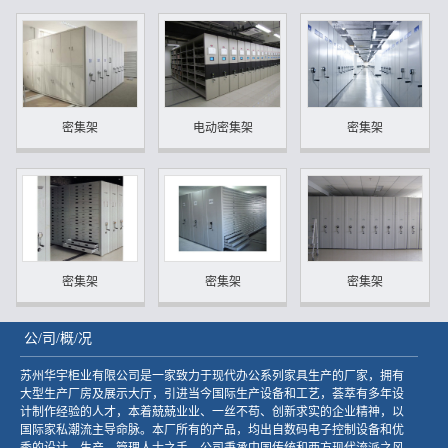
密集架
电动密集架
密集架
密集架
密集架
密集架
公/司/概/况
苏州华宇柜业有限公司是一家致力于现代办公系列家具生产的厂家，拥有
大型生产厂房及展示大厅，引进当今国际生产设备和工艺，荟萃有多年设
计制作经验的人才，本着兢兢业业、一丝不苟、创新求实的企业精神，以
国际家私潮流主导命脉。本厂所有的产品，均出自数码电子控制设备和优