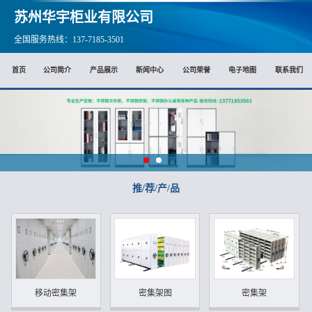
苏州华宇柜业有限公司
全国服务热线：137-7185-3501
首页
公司简介
产品展示
新闻中心
公司荣誉
电子地图
联系我们
推/荐/产/品
移动密集架
密集架图
密集架